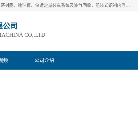
连云港爱德石化机械有限公司主要产品有：鹤管、旋转接头、密封圈、输油臂、储运定量装车系统及油气回收，组装式铝制内浮盘及油罐附件、钢结构栈桥/平台、活动梯、紧急脱离拉断阀等。完备的制造和检测手段以及高素质的员工确保了产品的质量。
限公司
ACHINA CO.,LTD
视频
公司介绍