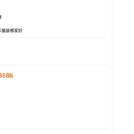
港
车撬装哪家好
9186