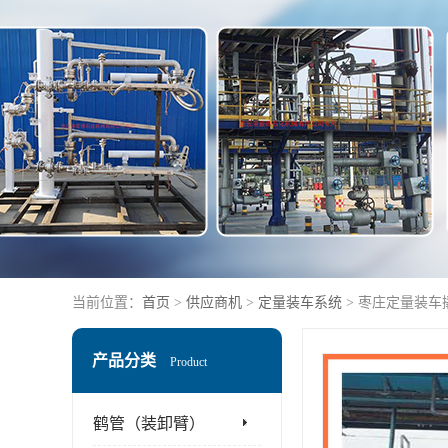
当前位置：
首页
>
供应商机
>
定量装车系统
> 枣庄定量装车
产品分类
Product
鹤管（装卸臂）