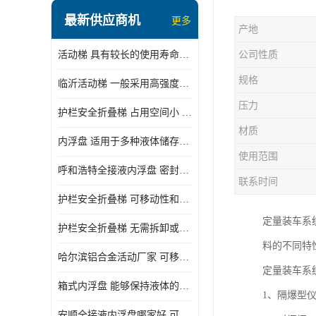
顶部装卸车鹤管
最新供应商机
更多
产地
液氯装卸鹤管
活动梯 具有较长的使用寿命和耐用性 一般采用高强度材料制造
公司性质
液氨液化气鹤管
规格
临沂活动梯 一般采用高强度材料制造 可以用于多种不同的任务
定量装车系统
压力
护栏安全折叠梯 占用空间小 方便存放和搬运
低温臂旋转接头
材质
内浮盘 适用于多种液体储存和运输 能够降低运输成本和维护成本
鹤管平台
使用范围
呼和浩特全接液内浮盘 密封性能好 有效保护液体质量
活动梯
联系时间
护栏安全折叠梯 可移动性和安全性较高 占用空间小
内浮盘
定量装车系
护栏安全折叠梯 无需拆卸或重新安装 占用空间小
料的不同特
哈尔滨铝合金活动厂家 可移动性和安全性较高 占用空间小
定量装车系
箱式内浮盘 能够保持液体的密闭状态 适用于多种液体储存和运输
1、隔爆型
安顺全接液内浮盘哪家好 可以自动上下浮动 密封性能好