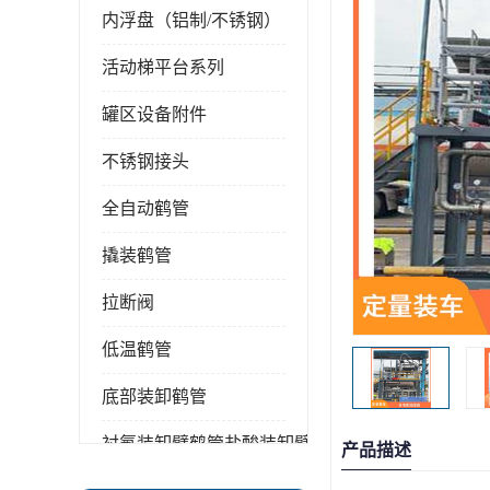
内浮盘（铝制/不锈钢）
活动梯平台系列
罐区设备附件
不锈钢接头
全自动鹤管
撬装鹤管
拉断阀
低温鹤管
底部装卸鹤管
衬氟装卸臂鹤管盐酸装卸臂
产品描述