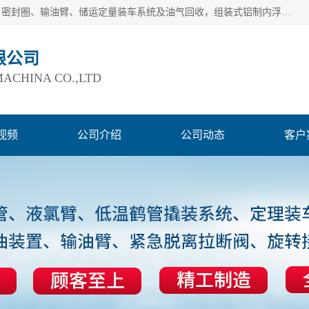
连云港爱德石化机械有限公司主要产品有：鹤管、旋转接头、密封圈、输油臂、储运定量装车系统及油气回收，组装式铝制内浮盘及油罐附件、钢结构栈桥/平台、活动梯、紧急脱离拉断阀等。完备的制造和检测手段以及高素质的员工确保了产品的质量。
限公司
ACHINA CO.,LTD
视频
公司介绍
公司动态
客户