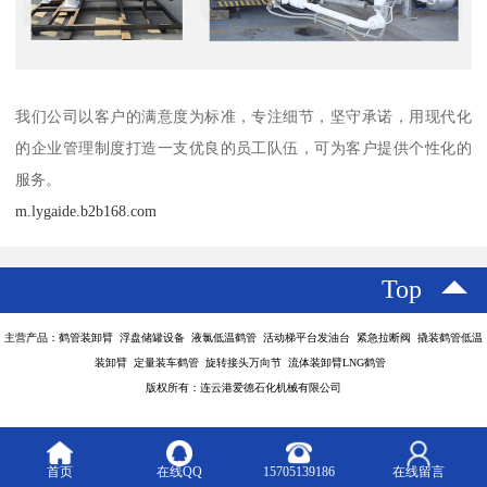
我们公司以客户的满意度为标准，专注细节，坚守承诺，用现代化
的企业管理制度打造一支优良的员工队伍，可为客户提供个性化的
服务。
m.lygaide.b2b168.com
Top
主营产品：鹤管装卸臂 浮盘储罐设备 液氯低温鹤管 活动梯平台发油台 紧急拉断阀 撬装鹤管低温
装卸臂 定量装车鹤管 旋转接头万向节 流体装卸臂LNG鹤管
版权所有：连云港爱德石化机械有限公司
首页
在线QQ
15705139186
在线留言