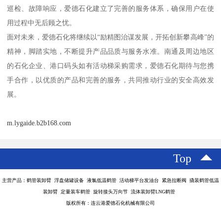
巡检、故障响应，爱德石化建立了完善的服务体系，确保用户在使
用过程中无后顾之忧。
面对未来，爱德石化将继续以“励精图治谋发展，开拓创新攀高峰”的
精神，脚踏实地，不断提升产品品质与服务水准。南通及周边地区
的石化企业、港口码头如有活动梯采购需求，爱德石化期待与您携
手合作，以优质的产品和完善的服务，共同推动行业的安全高效发
展。
m.lygaide.b2b168.com
Top
主营产品：鹤管装卸臂 浮盘储罐设备 液氯低温鹤管 活动梯平台发油台 紧急拉断阀 撬装鹤管低温
装卸臂 定量装车鹤管 旋转接头万向节 流体装卸臂LNG鹤管
版权所有：连云港爱德石化机械有限公司