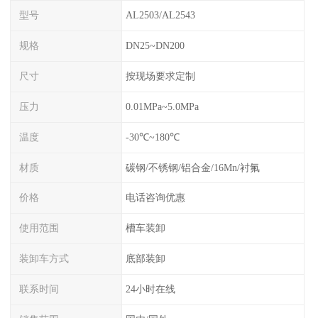
型号
AL2503/AL2543
规格
DN25~DN200
尺寸
按现场要求定制
压力
0.01MPa~5.0MPa
温度
-30℃~180℃
材质
碳钢/不锈钢/铝合金/16Mn/衬氟
价格
电话咨询优惠
使用范围
槽车装卸
装卸车方式
底部装卸
联系时间
24小时在线