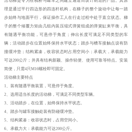
活动梯是专为在栈桥与罐车之间建立通道而设计制造的产品。其原
理是通过平行四边形的四连杆机构，在梯子的整个旋动中让每一踏
步始终与地面平行，保证操作工人在行走过程中处于直立状态。梯
子的整个倾覆力矩由几组内装压缩式弹簧组成的弹簧缸来平衡，具
有随遇平衡功能，可悬停于角度；伸出长度可满足不同类型的车
辆；活动踏步在位置始终保持水平状态；踏步与槽车接触点设有防
撞缓冲垫；结构紧凑，收容状态时占用空间小；承载大，承载能力
可达200公斤；并具有结构新颖、操作轻便、使用可靠等特点。安装
简便，只需4只M16螺栓即可固定。
活动梯主要特点
1、装有随遇平衡装置，可悬停于角度。
2、选用适当长度的活动梯，可满足不同类型车辆。
3、活动踏步，在位置，始终保持水平状态。
4、踏步与罐车接触处装有防碰缓冲垫。
5、结构紧凑：收容状态时，占用空间小。
6、承载力大：承载能力可达200公斤。