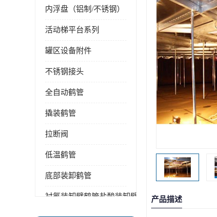
内浮盘（铝制/不锈钢）
活动梯平台系列
罐区设备附件
不锈钢接头
全自动鹤管
撬装鹤管
拉断阀
低温鹤管
底部装卸鹤管
衬氟装卸臂鹤管盐酸装卸臂
产品描述