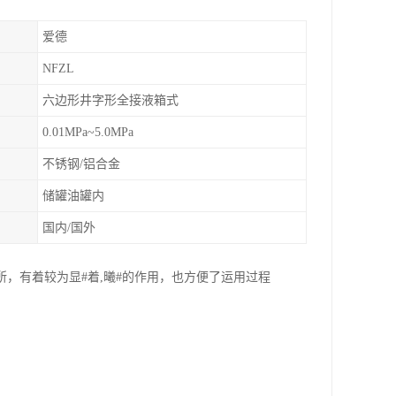
爱德
NFZL
六边形井字形全接液箱式
0.01MPa~5.0MPa
不锈钢/铝合金
储罐油罐内
国内/国外
，有着较为显#着,曦#的作用，也方便了运用过程