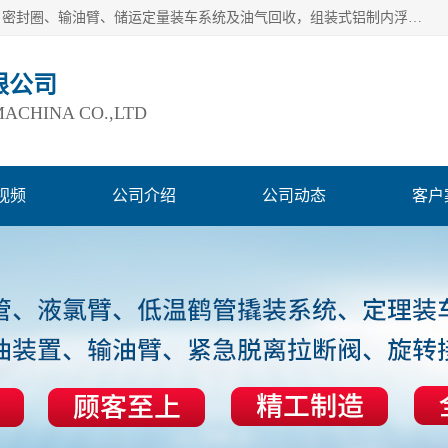
连云港爱德石化机械有限公司主要产品有：鹤管、旋转接头、密封圈、输油臂、储运定量装车系统及油气回收，组装式铝制内浮盘及油罐附件、钢结构栈桥/平台、活动梯、紧急脱离拉断阀等。完备的制造和检测手段以及高素质的员工确保了产品的质量。
限公司
ACHINA CO.,LTD
视频
公司介绍
公司动态
客户