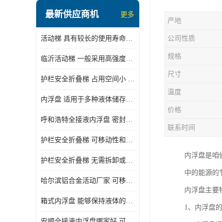
顶部装卸车鹤管
最新供应商机
更多
产地
液氯装卸鹤管
活动梯 具有较长的使用寿命和耐用性 一般采用高强度材料制造
公司性质
液氨液化气鹤管
规格
临沂活动梯 一般采用高强度材料制造 可以用于多种不同的任务
定量装车系统
尺寸
护栏安全折叠梯 占用空间小 方便存放和搬运
低温臂旋转接头
温度
内浮盘 适用于多种液体储存和运输 能够降低运输成本和维护成本
鹤管平台
价格
呼和浩特全接液内浮盘 密封性能好 有效保护液体质量
活动梯
联系时间
护栏安全折叠梯 可移动性和安全性较高 占用空间小
内浮盘
内浮盘是咱
护栏安全折叠梯 无需拆卸或重新安装 占用空间小
中的能源的
哈尔滨铝合金活动厂家 可移动性和安全性较高 占用空间小
内浮盘主要
箱式内浮盘 能够保持液体的密闭状态 适用于多种液体储存和运输
1、内浮盘的
安顺全接液内浮盘哪家好 可以自动上下浮动 密封性能好