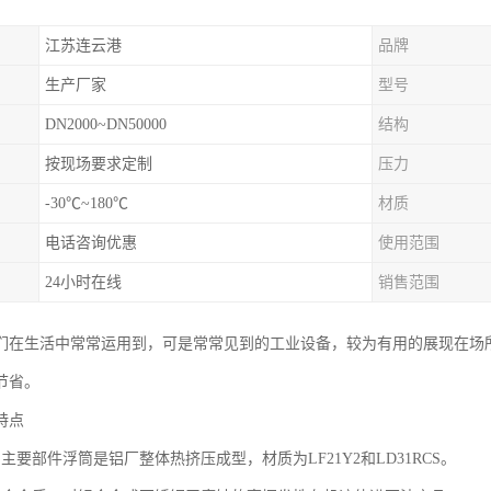
江苏连云港
品牌
生产厂家
型号
DN2000~DN50000
结构
按现场要求定制
压力
-30℃~180℃
材质
电话咨询优惠
使用范围
24小时在线
销售范围
们在生活中常常运用到，可是常常见到的工业设备，较为有用的展现在场所
节省。
特点
主要部件浮筒是铝厂整体热挤压成型，材质为LF21Y2和LD31RCS。