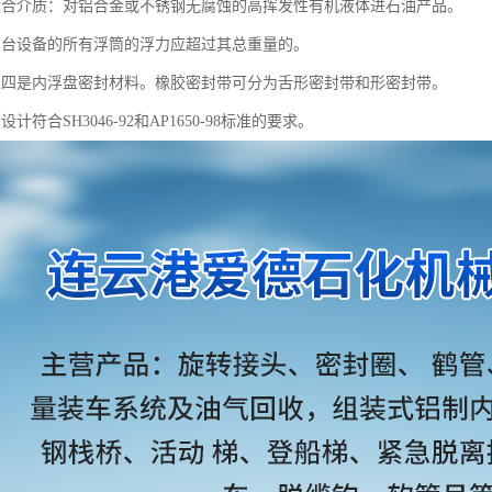
适合介质：对铝合金或不锈钢无腐蚀的高挥发性有机液体进石油产品。
单台设备的所有浮筒的浮力应超过其总重量的。
聚四是内浮盘密封材料。橡胶密封带可分为舌形密封带和形密封带。
计符合SH3046-92和AP1650-98标准的要求。