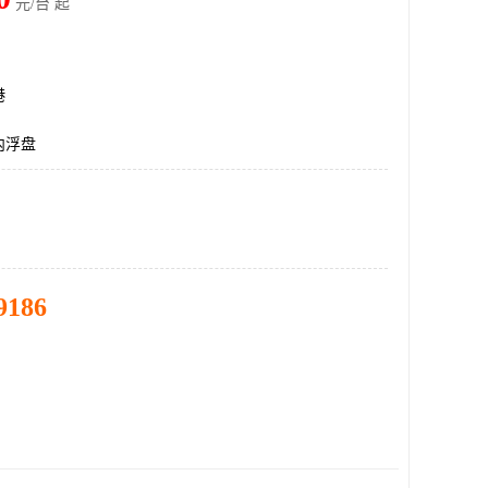
元/台 起
港
内浮盘
9186