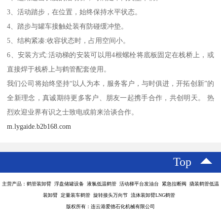
3、活动踏步，在位置，始终保持水平状态。
4、踏步与罐车接触处装有防碰缓冲垫。
5、结构紧凑:收容状态时，占用空间小。
6、安装方式:活动梯的安装可以用4根螺栓将底板固定在栈桥上，或
直接焊于栈桥上与鹤管配套使用。
我们公司将始终坚持“以人为本，服务客户，与时俱进，开拓创新”的
全新理念，真诚期待更多客户、朋友一起携手合作，共创明天。 热
烈欢迎业界有识之士致电或前来洽谈合作。
m.lygaide.b2b168.com
Top
主营产品：鹤管装卸臂 浮盘储罐设备 液氯低温鹤管 活动梯平台发油台 紧急拉断阀 撬装鹤管低温
装卸臂 定量装车鹤管 旋转接头万向节 流体装卸臂LNG鹤管
版权所有：连云港爱德石化机械有限公司