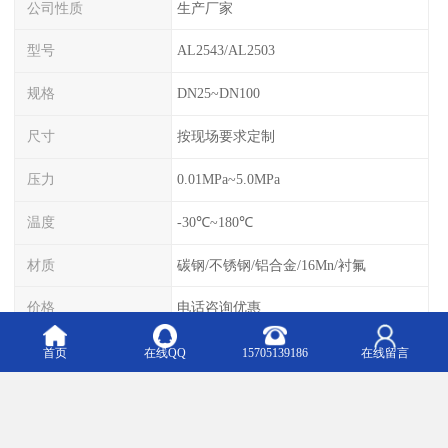
公司性质
生产厂家
型号
AL2543/AL2503
规格
DN25~DN100
尺寸
按现场要求定制
压力
0.01MPa~5.0MPa
温度
-30℃~180℃
材质
碳钢/不锈钢/铝合金/16Mn/衬氟
价格
电话咨询优惠
使用范围
槽车装卸
首页
在线QQ
15705139186
在线留言
装卸车方式
上装或下装
联系时间
24小时在线