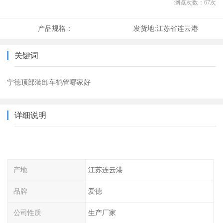
浏览次数：
67
次
产品规格：
发货地:
江苏省连云港
关键词
宁德顶部装卸车鹤管哪家好
详细说明
产地
江苏连云港
品牌
爱德
公司性质
生产厂家