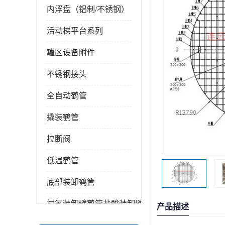
内浮盘（铝制/不锈钢）
活动梯平台系列
罐区设备附件
不锈钢接头
全自动鹤管
撬装鹤管
拉断阀
低温鹤管
底部装卸鹤管
衬氟装卸臂鹤管盐酸装卸臂
产品描述