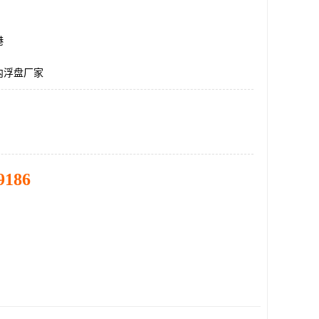
港
内浮盘厂家
9186