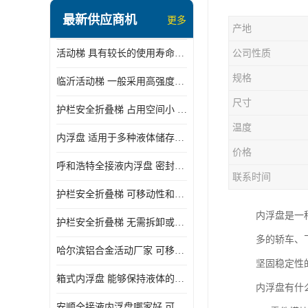
顶部装卸车鹤管
最新供应商机
更多
产地
液氯装卸鹤管
活动梯 具有较长的使用寿命和耐用性 一般采用高强度材料制造
公司性质
液氨液化气鹤管
规格
临沂活动梯 一般采用高强度材料制造 可以用于多种不同的任务
定量装车系统
尺寸
护栏安全折叠梯 占用空间小 方便存放和搬运
低温臂旋转接头
温度
内浮盘 适用于多种液体储存和运输 能够降低运输成本和维护成本
鹤管平台
价格
呼和浩特全接液内浮盘 密封性能好 有效保护液体质量
活动梯
联系时间
护栏安全折叠梯 可移动性和安全性较高 占用空间小
内浮盘
内浮盘是一
护栏安全折叠梯 无需拆卸或重新安装 占用空间小
多的轿车、
哈尔滨铝合金活动厂家 可移动性和安全性较高 占用空间小
坚固稳定性
箱式内浮盘 能够保持液体的密闭状态 适用于多种液体储存和运输
内浮盘有什
安顺全接液内浮盘哪家好 可以自动上下浮动 密封性能好