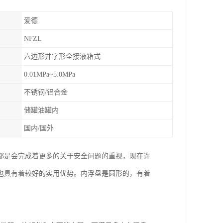
爱德
NFZL
六边形井字形全接液箱式
0.01MPa~5.0MPa
不锈钢/铝合金
储罐油罐内
国内/国外
都是会完成着更多的关于安全问题的重视，现在许
也具有着较好的实用优势。内浮盘是圆形的，有着