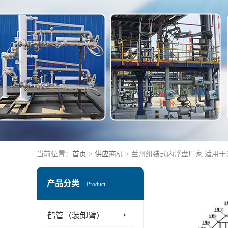
当前位置：
首页
>
供应商机
> 兰州组装式内浮盘厂家 适用
产品分类
Product
鹤管（装卸臂）