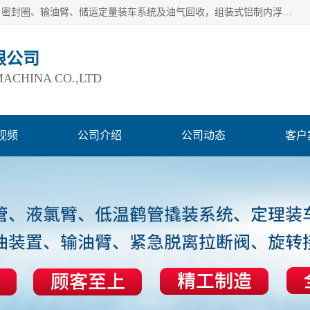
连云港爱德石化机械有限公司主要产品有：鹤管、旋转接头、密封圈、输油臂、储运定量装车系统及油气回收，组装式铝制内浮盘及油罐附件、钢结构栈桥/平台、活动梯、紧急脱离拉断阀等。完备的制造和检测手段以及高素质的员工确保了产品的质量。
限公司
ACHINA CO.,LTD
视频
公司介绍
公司动态
客户