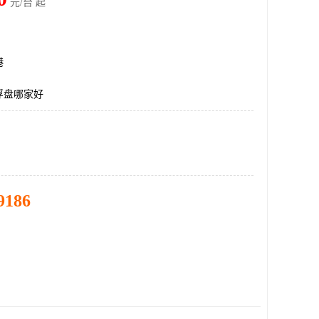
元/台 起
港
浮盘哪家好
9186