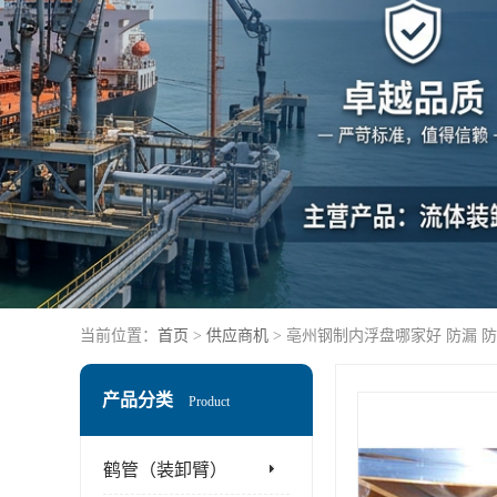
当前位置：
首页
>
供应商机
> 亳州钢制内浮盘哪家好 防漏
产品分类
Product
鹤管（装卸臂）