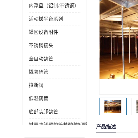
内浮盘（铝制/不锈钢）
活动梯平台系列
罐区设备附件
不锈钢接头
全自动鹤管
撬装鹤管
拉断阀
低温鹤管
底部装卸鹤管
衬氟装卸臂鹤管盐酸装卸臂
产品描述