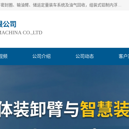
连云港爱德石化机械有限公司主要产品有：鹤管、旋转接头、密封圈、输油臂、储运定量装车系统及油气回收，组装式铝制内浮盘及油罐附件、钢结构栈桥/平台、活动梯、紧急脱离拉断阀等。完备的制造和检测手段以及高素质的员工确保了产品的质量。
限公司
ACHINA CO.,LTD
视频
公司介绍
公司动态
客户