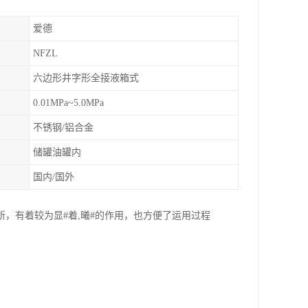
爱德
NFZL
六边形井字形全接液箱式
0.01MPa~5.0MPa
不锈钢/铝合金
储罐油罐内
国内/国外
，有着较为显#着,曦#的作用，也方便了运用过程