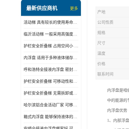
顶部装卸车鹤管
最新供应商机
更多
产地
液氯装卸鹤管
活动梯 具有较长的使用寿命和耐用性 一般采用高强度材料制造
公司性质
液氨液化气鹤管
规格
临沂活动梯 一般采用高强度材料制造 可以用于多种不同的任务
定量装车系统
尺寸
护栏安全折叠梯 占用空间小 方便存放和搬运
低温臂旋转接头
温度
内浮盘 适用于多种液体储存和运输 能够降低运输成本和维护成本
鹤管平台
价格
呼和浩特全接液内浮盘 密封性能好 有效保护液体质量
活动梯
联系时间
护栏安全折叠梯 可移动性和安全性较高 占用空间小
内浮盘
内浮盘是咱
护栏安全折叠梯 无需拆卸或重新安装 占用空间小
中的能源的
哈尔滨铝合金活动厂家 可移动性和安全性较高 占用空间小
内浮盘优势
箱式内浮盘 能够保持液体的密闭状态 适用于多种液体储存和运输
1、内部浮
安顺全接液内浮盘哪家好 可以自动上下浮动 密封性能好