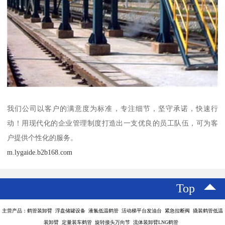
我们公司以客户的满意度为标准，专注细节，坚守承诺，快速行
动！用现代化的企业管理制度打造出一支优良的员工队伍，可为客
户提供个性化的服务。
m.lygaide.b2b168.com
Top
主营产品：鹤管装卸臂 浮盘储罐设备 液氯低温鹤管 活动梯平台发油台 紧急拉断阀 撬装鹤管低温
装卸臂 定量装车鹤管 旋转接头万向节 流体装卸臂LNG鹤管