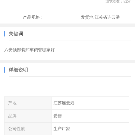
浏览次数：
82
次
产品规格：
发货地:
江苏省连云港
关键词
六安顶部装卸车鹤管哪家好
详细说明
产地
江苏连云港
品牌
爱德
公司性质
生产厂家