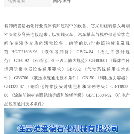
销售范围
国内/国外
装卸鹤管是石化行业流体装卸过程中的设备。它采用旋转接头与刚
性管道及弯头连接起来，以实现火车、汽车槽车与栈桥储运管线之
间传输液体介质的活动设备，鹤管的执行/参照的标准及规
范 HG/T21608-96 《液体装卸臂》 GB/74-84 《石油库设计规
范》 G160-92 《石油化工企业设计防火规范》GB383601 《爆炸性环
境用防爆电器设备通用要求》GB7932 《气动系统通用技术条
件》 GB3766 《液压系统通用技术条件》 GB150 《钢制压力容器》
GB3323-87 《钢熔化焊接接头射线照相和除锈等级》GB/T8932-
88 《涂装前钢材表面锈蚀等级和除锈等级》GB/T13384-92 《机电产
品包装通用技术条件》