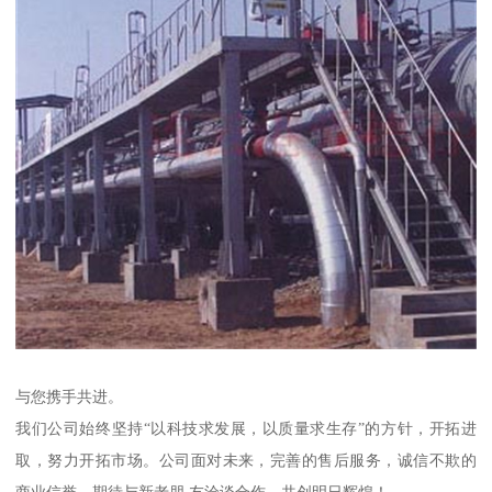
与您携手共进。
我们公司始终坚持“以科技求发展，以质量求生存”的方针，开拓进
取，努力开拓市场。公司面对未来，完善的售后服务，诚信不欺的
商业信誉，期待与新老朋 友洽谈合作，共创明日辉煌！