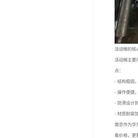
活动梯的核
活动梯主要
点：
- 结构稳
- 操作便
- 防滑设
- 材质耐
南京作为华
看价格，更