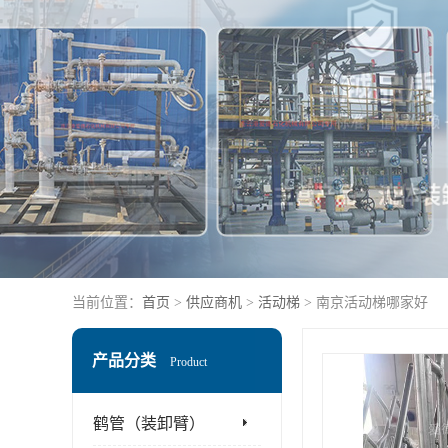
当前位置：
首页
>
供应商机
>
活动梯
> 南京活动梯哪家好
产品分类
Product
鹤管（装卸臂）