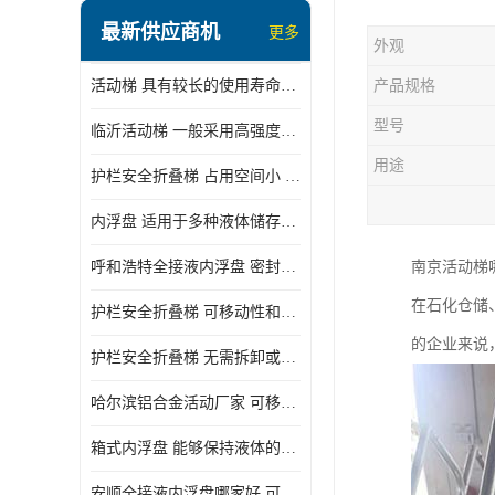
顶部装卸车鹤管
最新供应商机
更多
外观
液氯装卸鹤管
活动梯 具有较长的使用寿命和耐用性 一般采用高强度材料制造
产品规格
液氨液化气鹤管
型号
临沂活动梯 一般采用高强度材料制造 可以用于多种不同的任务
定量装车系统
用途
护栏安全折叠梯 占用空间小 方便存放和搬运
低温臂旋转接头
内浮盘 适用于多种液体储存和运输 能够降低运输成本和维护成本
鹤管平台
呼和浩特全接液内浮盘 密封性能好 有效保护液体质量
南京活动梯
活动梯
在石化仓储
护栏安全折叠梯 可移动性和安全性较高 占用空间小
内浮盘
的企业来说
护栏安全折叠梯 无需拆卸或重新安装 占用空间小
哈尔滨铝合金活动厂家 可移动性和安全性较高 占用空间小
箱式内浮盘 能够保持液体的密闭状态 适用于多种液体储存和运输
安顺全接液内浮盘哪家好 可以自动上下浮动 密封性能好