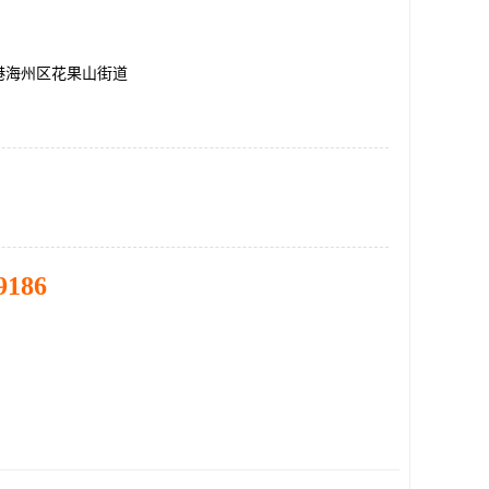
港海州区花果山街道
9186