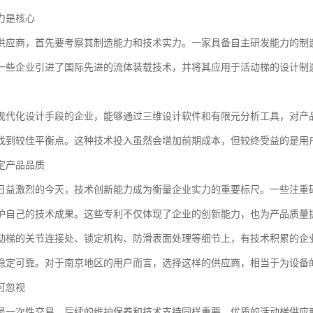
力是核心
供应商，首先要考察其制造能力和技术实力。一家具备自主研发能力的制
一些企业引进了国际先进的流体装载技术，并将其应用于活动梯的设计制
现代化设计手段的企业，能够通过三维设计软件和有限元分析工具，对产
找到较佳平衡点。这种技术投入虽然会增加前期成本，但较终受益的是用
定产品品质
日益激烈的今天，技术创新能力成为衡量企业实力的重要标尺。一些注重
护自己的技术成果。这些专利不仅体现了企业的创新能力，也为产品质量
动梯的关节连接处、锁定机构、防滑表面处理等细节上，有技术积累的企
稳定可靠。对于南京地区的用户而言，选择这样的供应商，相当于为设备
可忽视
是一次性交易，后续的维护保养和技术支持同样重要。优质的活动梯供应