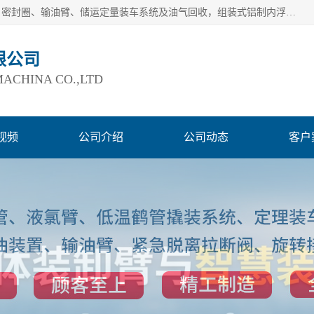
连云港爱德石化机械有限公司主要产品有：鹤管、旋转接头、密封圈、输油臂、储运定量装车系统及油气回收，组装式铝制内浮盘及油罐附件、钢结构栈桥/平台、活动梯、紧急脱离拉断阀等。完备的制造和检测手段以及高素质的员工确保了产品的质量。
限公司
ACHINA CO.,LTD
视频
公司介绍
公司动态
客户