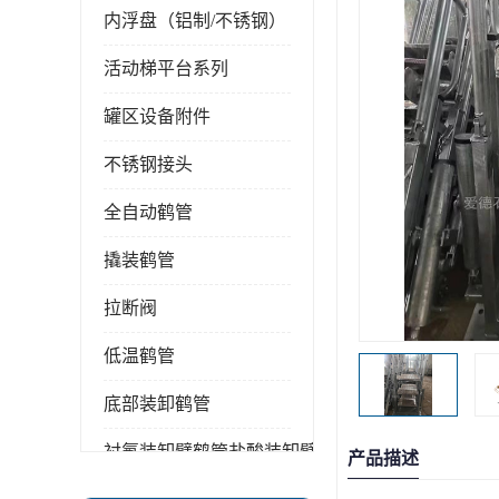
内浮盘（铝制/不锈钢）
活动梯平台系列
罐区设备附件
不锈钢接头
全自动鹤管
撬装鹤管
拉断阀
低温鹤管
底部装卸鹤管
衬氟装卸臂鹤管盐酸装卸臂
产品描述