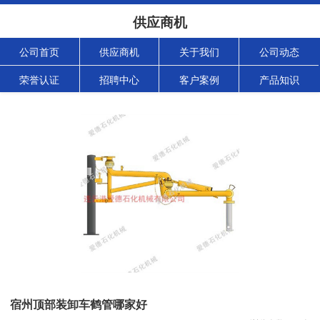
供应商机
公司首页
供应商机
关于我们
公司动态
荣誉认证
招聘中心
客户案例
产品知识
宿州顶部装卸车鹤管哪家好