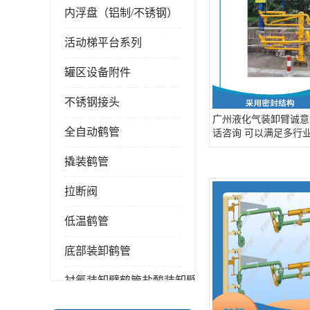
内浮盘（铝制/不锈钢）
活动梯平台系列
罐区设备附件
不锈钢接头
广州液化气装卸臂诚意
全自动鹤管
话咨询 可以满足多行
需求
撬装鹤管
拉断阀
低温鹤管
底部装卸鹤管
衬氟装卸臂鹤管盐酸装卸臂