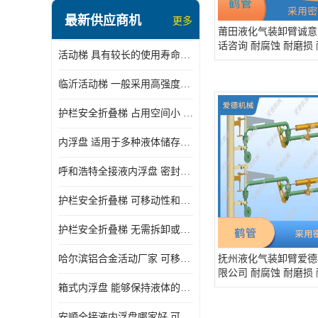
顶部装卸车鹤管
最新供应商机
更多
液氯装卸鹤管
莆田液化气装卸臂诚意
话咨询 耐腐蚀 耐磨损
活动梯 具有较长的使用寿命和耐用性 一般采用高强度材料制造
液氨液化气鹤管
临沂活动梯 一般采用高强度材料制造 可以用于多种不同的任务
定量装车系统
护栏安全折叠梯 占用空间小 方便存放和搬运
低温臂旋转接头
内浮盘 适用于多种液体储存和运输 能够降低运输成本和维护成本
鹤管平台
呼和浩特全接液内浮盘 密封性能好 有效保护液体质量
活动梯
护栏安全折叠梯 可移动性和安全性较高 占用空间小
内浮盘
护栏安全折叠梯 无需拆卸或重新安装 占用空间小
哈尔滨铝合金活动厂家 可移动性和安全性较高 占用空间小
抚州液化气装卸臂爱德
限公司 耐腐蚀 耐磨损
箱式内浮盘 能够保持液体的密闭状态 适用于多种液体储存和运输
安顺全接液内浮盘哪家好 可以自动上下浮动 密封性能好