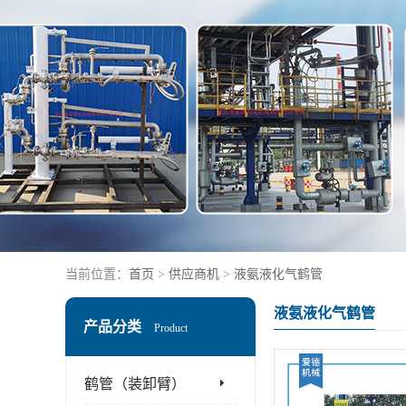
当前位置：
首页
>
供应商机
>
液氨液化气鹤管
液氨液化气鹤管
产品分类
Product
鹤管（装卸臂）