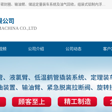
连云港爱德石化机械有限公司主要产品有：鹤管、旋转接头、密封圈、输油臂、储运定量装车系统及油气回收，组装式铝制内浮盘及油罐附件、钢结构栈桥/平台、活动梯、紧急脱离拉断阀等。完备的制造和检测手段以及高素质的员工确保了产品的质量。
限公司
ACHINA CO.,LTD
视频
公司介绍
公司动态
客户