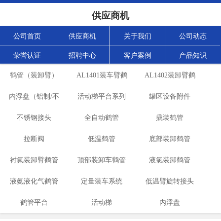
供应商机
公司首页
供应商机
关于我们
公司动态
荣誉认证
招聘中心
客户案例
产品知识
鹤管（装卸臂）
AL1401装车臂鹤
AL1402装卸臂鹤
内浮盘（铝制/不
活动梯平台系列
管
罐区设备附件
管
不锈钢接头
锈钢）
全自动鹤管
撬装鹤管
拉断阀
低温鹤管
底部装卸鹤管
衬氟装卸臂鹤管
顶部装卸车鹤管
液氯装卸鹤管
液氨液化气鹤管
盐酸装卸臂
定量装车系统
低温臂旋转接头
鹤管平台
活动梯
内浮盘