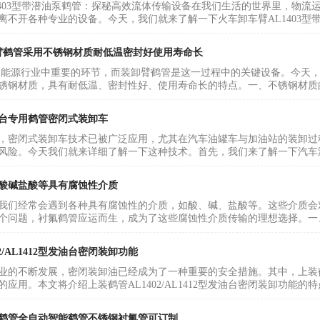
1403型带潜油泵鹤管：探秘高效流体传输设备在我们生活的世界里，物
离不开各种专业的设备。今天，我们就来了解一下火车卸车臂AL1403型带
装卸臂鹤管采用不锈钢材质耐低温密封好使用寿命长
装卸是能源行业中重要的环节，而装卸臂鹤管是这一过程中的关键设备。今天，
锈钢材质，具有耐低温、密封性好、使用寿命长的特点。一、不锈钢材质的
台专用鹤管密闭式装卸车
，密闭式装卸车技术已被广泛应用，尤其在汽车油罐车与加油站的装卸过
风险。今天我们就来详细了解一下这种技术。首先，我们来了解一下汽车油
酸碱盐酸等具有腐蚀性介质
我们经常会遇到各种具有腐蚀性的介质，如酸、碱、盐酸等。这些介质会
个问题，衬氟鹤管应运而生，成为了这些腐蚀性介质传输的理想选择。一、
2/AL1412型发油台密闭装卸功能
业的不断发展，密闭装卸油已经成为了一种重要的安全措施。其中，上装鹤管A
应用。本文将介绍上装鹤管AL1402/AL1412型发油台密闭装卸功能的
鹤管全自动智能鹤管不锈钢衬氟管可订制