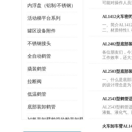
可能对操作人员
内浮盘（铝制/不锈钢）
AL1412火车
活动梯平台系列
一、简介AL1
二、材质特性1
罐区设备附件
不锈钢接头
AL2402型底
各位朋友们，今
全自动鹤管
工作效率，还大
撬装鹤管
AL2503型底
一、什么是底部
拉断阀
的设计理念是为
低温鹤管
AL2543型
底部装卸鹤管
AL2543型
液氨、液化气、
衬氟装卸臂鹤管盐酸装卸臂
火车卸车臂AL1