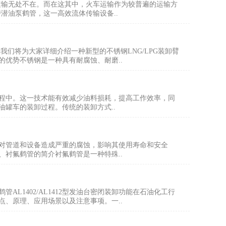
流运输无处不在。而在这其中，火车运输作为较普遍的运输方
潜油泵鹤管，这一高效流体传输设备..
我们将为大家详细介绍一种新型的不锈钢LNG/LPG装卸臂
优势不锈钢是一种具有耐腐蚀、耐磨..
程中。这一技术能有效减少油料损耗，提高工作效率，同
罐车的装卸过程。传统的装卸方式..
对管道和设备造成严重的腐蚀，影响其使用寿命和安全
衬氟鹤管的简介衬氟鹤管是一种特殊..
L1402/AL1412型发油台密闭装卸功能在石油化工行
特点、原理、应用场景以及注意事项。一..