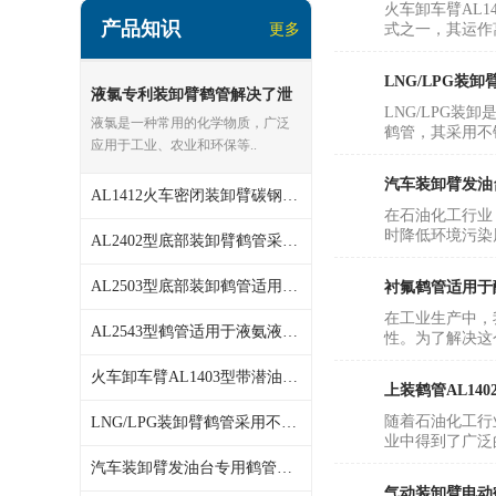
顶部装卸车鹤管
火车卸车臂AL
产品知识
更多
式之一，其运作
液氯装卸鹤管
LNG/LPG
液氯专利装卸臂鹤管解决了泄
液氨液化气鹤管
LNG/LPG
漏问题使用安全密封效果好
液氯是一种常用的化学物质，广泛
鹤管，其采用不
定量装车系统
应用于工业、农业和环保等..
汽车装卸臂发油
低温臂旋转接头
AL1412火车密闭装卸臂碳钢不锈钢衬氟材质
在石油化工行业
时降低环境污染
鹤管平台
AL2402型底部装卸臂鹤管采用干式阀或快速接头结构
活动梯
AL2503型底部装卸鹤管适用范围
衬氟鹤管适用于
在工业生产中，
AL2543型鹤管适用于液氨液化气丙烯等介质底部装卸质量保证
内浮盘
性。为了解决这
火车卸车臂AL1403型带潜油泵鹤管
上装鹤管AL140
随着石油化工行
LNG/LPG装卸臂鹤管采用不锈钢材质耐低温密封好使用寿命长
业中得到了广泛的
汽车装卸臂发油台专用鹤管密闭式装卸车
气动装卸臂电动