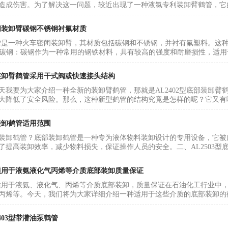
造成伤害。为了解决这一问题，较近出现了一种液氯专利装卸臂鹤管，它的
密闭装卸臂碳钢不锈钢衬氟材质
412是一种火车密闭装卸臂，其材质包括碳钢和不锈钢，并衬有氟塑料。
. 碳钢：碳钢作为一种常用的钢铁材料，具有较高的强度和耐磨损性，适用于需
部装卸臂鹤管采用干式阀或快速接头结构
天我要为大家介绍一种全新的装卸臂鹤管，那就是AL2402型底部装卸
大降低了安全风险。那么，这种新型鹤管的结构究竟是怎样的呢？它又有哪
部装卸鹤管适用范围
装卸鹤管？底部装卸鹤管是一种专为液体物料装卸设计的专用设备，它被
了提高装卸效率，减少物料损失，保证操作人员的安全。二、AL2503型底部
鹤管适用于液氨液化气丙烯等介质底部装卸质量保证
鹤管适用于液氨、液化气、丙烯等介质底部装卸，质量保证在石油化工行业
丙烯等。今天，我们将为大家详细介绍一种适用于这些介质的底部装卸的鹤管设
403型带潜油泵鹤管