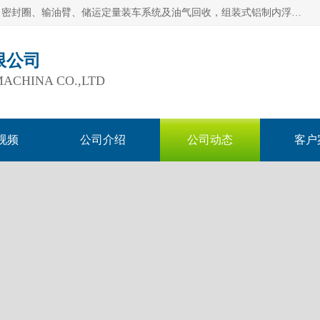
连云港爱德石化机械有限公司主要产品有：鹤管、旋转接头、密封圈、输油臂、储运定量装车系统及油气回收，组装式铝制内浮盘及油罐附件、钢结构栈桥/平台、活动梯、紧急脱离拉断阀等。完备的制造和检测手段以及高素质的员工确保了产品的质量。
限公司
ACHINA CO.,LTD
视频
公司介绍
公司动态
客户