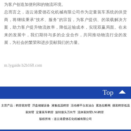
为客户创造加便利和的物流环境。
总而言之，连云港爱德石化机械有限公司作为定量装车系统的供货
商，将继续秉承“技术、服务”的宗旨，为客户提供、的装载解决方
案，助力客户提升物流效率，降低运输成本，实现双赢局面。在未
来的发展中，我们期待与多的企业合作，共同推动物流行业的发
展，为社会的繁荣和进步贡献我们的力量。
m.lygaide.b2b168.com
Top
主营产品：鹤管装卸臂 浮盘储罐设备 液氯低温鹤管 活动梯平台发油台 紧急拉断阀 撬装鹤管低温
装卸臂 定量装车鹤管 旋转接头万向节 流体装卸臂LNG鹤管
版权所有：连云港爱德石化机械有限公司