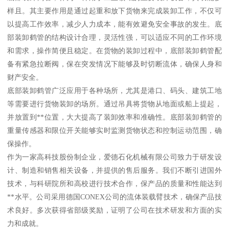
样且。其主要作用是通过起重和放下货物来完成装卸工作，不仅可
以提高工作效率，减少人力成本，能有效避免安全事故的发生。底
部装卸鹤管的结构设计合理，灵活性强，可以适应不同的工作环境
和需求，操作简便且稳定。在货物的装卸过程中，底部装卸鹤管配
备有紧急拉断阀，保在突发情况下能够及时切断流体，确保人身和
财产安全。
底部装卸鹤管广泛应用于各种场所，尤其是港口、码头、建筑工地
等需要进行货物装卸的场所。通过吊具将货物从地面或船上提起，
并放置到**位置，大大提高了装卸效率和准确性。底部装卸鹤管的
重量传感器和限位开关能够实时监测货物状态和控制运动范围，确
保操作。
作为一家高科技股份制企业，爱德石化机械有限公司致力于研发设
计、制造和销售相关设备，并提供的售后服务。我们不断引进国外
技术，与科研院所和高校进行技术合作，保产品的质量和性能达到
**水平。公司采用德国CONEX公司的流体装载臂技术，确保产品技
术良好。多次获得省部级奖励，证明了公司在技术研发和方面的实
力和成就。